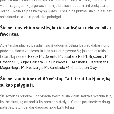
vieną, ragaujam – jei geras, imam jo brolius ir dedam ant prekystalio.
Jei ne – keliauja pas kaimynų vištas. O net ir jos pirmiausia puolasi lesti
saldžiausius, o kitus pasilieka pabaigai.
Šiemet nustebino veislės, kurios anksčiau nebuvo mūsų
favoritės.
Apie tai dar plačiau pasidalinsiu įžvalgomis vėliau, bet jau dabar noriu
padėkoti šioms veislėms, kurios puikiai išgyveno šią jau seniai tokią
lietuvišką vasarą:
Peace F1
,
Sorento F1
,
Lusitana RZ F1
,
Bryxberry F1
,
Daytona F1
,
Sugar Delicata F1
,
Sunsweet F1
,
Arashan F1
,
Karsistan F1
,
Magia Negra F1
,
Nostzalgia F1
,
Burebista F1
,
Charleston Gray
.
Šiemet auginime net 60 veislių! Tad tikrai turėjome, ką
su kuo palyginti.
Šis sezonas priminė – ne visada svarbiausia kiekis. Kartais svarbiausia,
ką išmoksti, ką atrandi ir ką parsineši širdyje. O mes parsinešėm daug
patirties, istorijų ir dar daugiau noro kurti toliau.