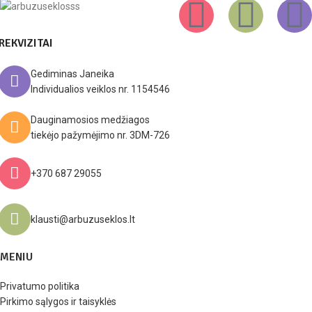
REKVIZITAI
Gediminas Janeika
Individualios veiklos nr. 1154546
Dauginamosios medžiagos
tiekėjo pažymėjimo nr. 3DM-726
+370 687 29055
klausti@arbuzuseklos.lt
MENIU
Privatumo politika
Pirkimo sąlygos ir taisyklės