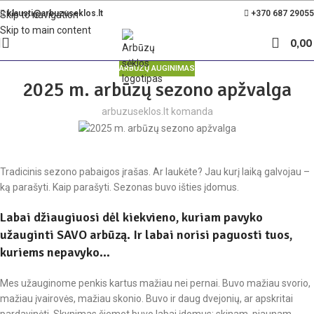
Nemokamas pristatymas Lietuvoje nuo 35€
klausti@arbuzuseklos.lt
+370 687 29055
Skip to navigation
Skip to main content
0,0
ARBŪZŲ AUGINIMAS
2025 m. arbūzų sezono apžvalga
arbuzuseklos.lt komanda
Tradicinis sezono pabaigos įrašas. Ar laukėte? Jau kurį laiką galvojau –
ką parašyti. Kaip parašyti. Sezonas buvo išties įdomus.
Labai džiaugiuosi dėl kiekvieno, kuriam pavyko
užauginti SAVO arbūzą. Ir labai norisi paguosti tuos,
kuriems nepavyko…
Mes užauginome penkis kartus mažiau nei pernai. Buvo mažiau svorio,
mažiau įvairovės, mažiau skonio. Buvo ir daug dvejonių, ar apskritai
pardavinėti. Skynimas šiemet buvo labai įdomus: skinam, pjaunam