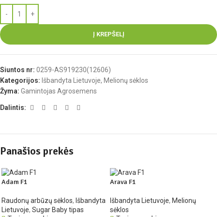
Į KREPŠELĮ
Siuntos nr:
0259-AS919230(12606)
Kategorijos:
Išbandyta Lietuvoje
,
Melionų sėklos
Žyma:
Gamintojas Agrosemens
Dalintis:
Panašios prekės
Adam F1
Arava F1
Raudonų arbūzų sėklos
,
Išbandyta
Išbandyta Lietuvoje
,
Melionų
Lietuvoje
,
Sugar Baby tipas
sėklos