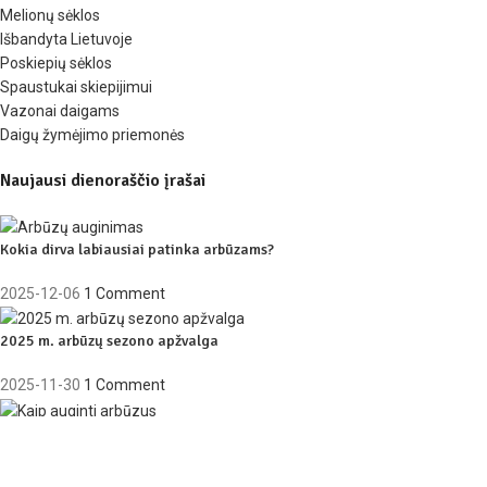
Melionų sėklos
Išbandyta Lietuvoje
Poskiepių sėklos
Spaustukai skiepijimui
Vazonai daigams
Daigų žymėjimo priemonės
Naujausi dienoraščio įrašai
Kokia dirva labiausiai patinka arbūzams?
2025-12-06
1 Comment
2025 m. arbūzų sezono apžvalga
2025-11-30
1 Comment
Kaip auginti arbūzus?
2025-04-17
1 Comment