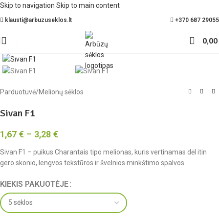
Skip to navigation
Skip to main content
Nemokamas pristatymas Lietuvoje nuo 35€
klausti@arbuzuseklos.lt
+370 687 29055
0,0
Spustelėkite, kad padidintumėte
Parduotuvė
/
Melionų sėklos
Sivan F1
1,67
€
–
3,28
€
Sivan F1 – puikus Charantais tipo melionas, kuris vertinamas dėl itin
gero skonio, lengvos tekstūros ir švelnios minkštimo spalvos.
KIEKIS PAKUOTĖJE