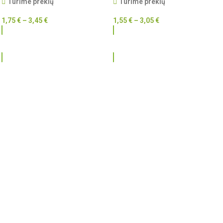
Turime prekių
Turime prekių
1,75
€
–
3,45
€
1,55
€
–
3,05
€
RINKTIS
RINKTIS