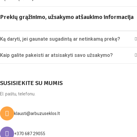
Prekių grąžinimo, užsakymo atšaukimo informacija
Ką daryti, jei gaunate sugadintą ar netinkamą prekę?
Kaip galite pakeisti ar atsisakyti savo užsakymo?
SUSISIEKITE SU MUMIS
El. paštu, telefonu.
klausti@arbuzuseklos.lt
+370 687 29055