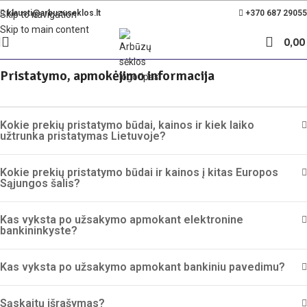
Nemokamas pristatymas Lietuvoje nuo 35€
klausti@arbuzuseklos.lt
+370 687 29055
Skip to navigation
Skip to main content
0,0
Pristatymo, apmokėjimo informacija
Kokie prekių pristatymo būdai, kainos ir kiek laiko
užtrunka pristatymas Lietuvoje?
Kokie prekių pristatymo būdai ir kainos į kitas Europos
Sąjungos šalis?
Kas vyksta po užsakymo apmokant elektronine
bankininkyste?
Kas vyksta po užsakymo apmokant bankiniu pavedimu?
Sąskaitų išrašymas?