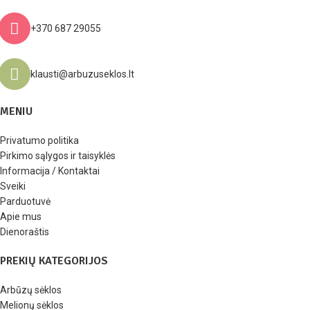
+370 687 29055
klausti@arbuzuseklos.lt
MENIU
Privatumo politika
Pirkimo sąlygos ir taisyklės
Informacija / Kontaktai
Sveiki
Parduotuvė
Apie mus
Dienoraštis
PREKIŲ KATEGORIJOS
Arbūzų sėklos
Melionų sėklos