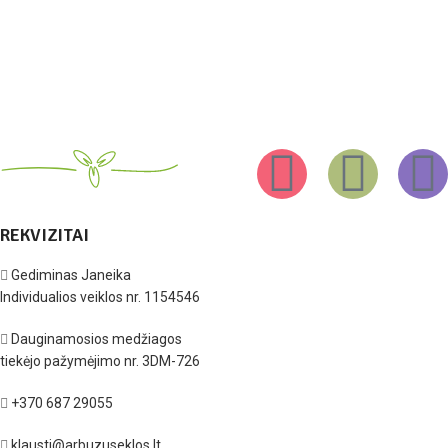
REKVIZITAI
Gediminas Janeika
Individualios veiklos nr. 1154546
Dauginamosios medžiagos
tiekėjo pažymėjimo nr. 3DM-726
+370 687 29055
klausti@arbuzuseklos.lt