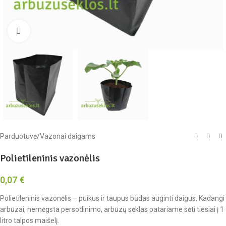
Spustelėkite, kad padidintumėte
Parduotuvė
/
Vazonai daigams
Polietileninis vazonėlis
0,07
€
Polietileninis vazonėlis – puikus ir taupus būdas auginti daigus. Kadangi
arbūzai, nemėgsta persodinimo, arbūzų sėklas patariame sėti tiesiai į 1
litro talpos maišelį.