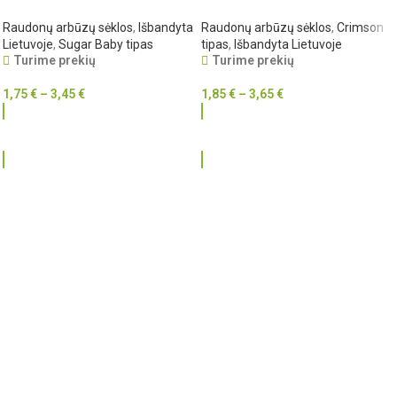
Raudonų arbūzų sėklos
,
Išbandyta
Raudonų arbūzų sėklos
,
Crimson
Lietuvoje
,
Sugar Baby tipas
tipas
,
Išbandyta Lietuvoje
Turime prekių
Turime prekių
1,75
€
–
3,45
€
1,85
€
–
3,65
€
RINKTIS
RINKTIS