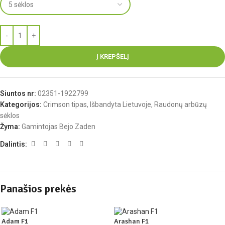
Į KREPŠELĮ
Siuntos nr:
02351-1922799
Kategorijos:
Crimson tipas
,
Išbandyta Lietuvoje
,
Raudonų arbūzų
sėklos
Žyma:
Gamintojas Bejo Zaden
Dalintis:
Panašios prekės
Adam F1
Arashan F1