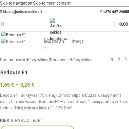
Skip to navigation
Skip to main content
Nemokamas pristatymas Lietuvoje nuo 35€
klausti@arbuzuseklos.lt
+370 687 29055
0,0
Spustelėkite, kad padidintumėte
Parduotuvė
/
Arbūzų sėklos
/
Raudonų arbūzų sėklos
Bedouin F1
1,65
€
–
3,25
€
Bedouin F1 anktyvas (75 dienų) Crimson tipo arbūzas, užauginantis
ovalo formos vaisius. Bedouin F1 – vienas iš saldžiausių arbūzų rinkoje,
turintis didelį cukraus kiekį (11-12% Brix).
KIEKIS PAKUOTĖJE