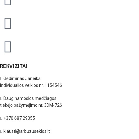
REKVIZITAI
Gediminas Janeika
Individualios veiklos nr. 1154546
Dauginamosios medžiagos
tiekėjo pažymėjimo nr. 3DM-726
+370 687 29055
klausti@arbuzuseklos.lt