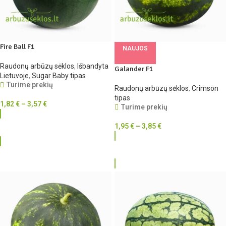
Fire Ball F1
NAUJOS
Raudonų arbūzų sėklos
,
Išbandyta
Galander F1
Lietuvoje
,
Sugar Baby tipas
Turime prekių
Raudonų arbūzų sėklos
,
Crimson
tipas
1,82
€
–
3,57
€
Turime prekių
1,95
€
–
3,85
€
RINKTIS
RINKTIS