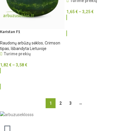
Turime prekių
1,65
€
–
3,25
€
RINKTIS
Karistan F1
Raudonų arbūzų sėklos
,
Crimson
tipas
,
Išbandyta Lietuvoje
Turime prekių
1,82
€
–
3,58
€
RINKTIS
1
2
3
→