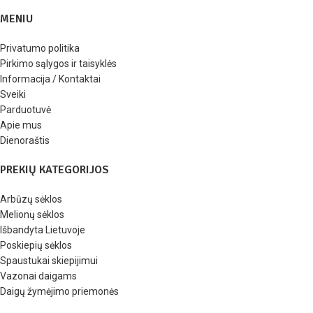
MENIU
Privatumo politika
Pirkimo sąlygos ir taisyklės
Informacija / Kontaktai
Sveiki
Parduotuvė
Apie mus
Dienoraštis
PREKIŲ KATEGORIJOS
Arbūzų sėklos
Melionų sėklos
Išbandyta Lietuvoje
Poskiepių sėklos
Spaustukai skiepijimui
Vazonai daigams
Daigų žymėjimo priemonės