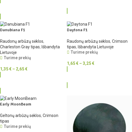
RINKTIS
RINKTIS
Danubiana F1
Daytona F1
Raudonų arbūzų sėklos
,
Raudonų arbūzų sėklos
,
Crimson
Charleston Gray tipas
,
Išbandyta
tipas
,
Išbandyta Lietuvoje
Turime prekių
Lietuvoje
Turime prekių
1,65
€
–
3,25
€
1,35
€
–
2,65
€
RINKTIS
RINKTIS
Early MoonBeam
Geltonų arbūzų sėklos
,
Crimson
tipas
Turime prekių