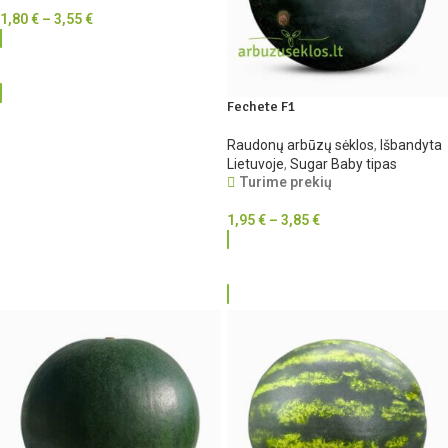
1,80
€
–
3,55
€
RINKTIS
Fechete F1
Raudonų arbūzų sėklos
,
Išbandyta
Lietuvoje
,
Sugar Baby tipas
Turime prekių
1,95
€
–
3,85
€
RINKTIS