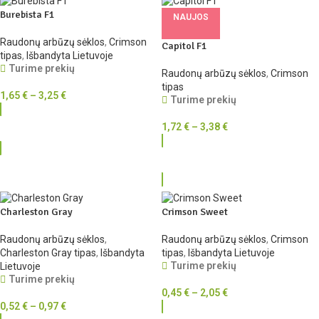
Burebista F1
NAUJOS
Raudonų arbūzų sėklos
,
Crimson
Capitol F1
tipas
,
Išbandyta Lietuvoje
Turime prekių
Raudonų arbūzų sėklos
,
Crimson
tipas
1,65
€
–
3,25
€
Turime prekių
1,72
€
–
3,38
€
RINKTIS
RINKTIS
Charleston Gray
Crimson Sweet
Raudonų arbūzų sėklos
,
Raudonų arbūzų sėklos
,
Crimson
Charleston Gray tipas
,
Išbandyta
tipas
,
Išbandyta Lietuvoje
Turime prekių
Lietuvoje
Turime prekių
0,45
€
–
2,05
€
0,52
€
–
0,97
€