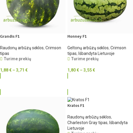
Grandis F1
Honney F1
Raudonų arbūzų sėklos
,
Crimson
Geltonų arbūzų sėklos
,
Crimson
tipas
tipas
,
Išbandyta Lietuvoje
Turime prekių
Turime prekių
1,88
€
–
3,71
€
1,80
€
–
3,55
€
RINKTIS
RINKTIS
Kratos F1
Raudonų arbūzų sėklos
,
Charleston Gray tipas
,
Išbandyta
Lietuvoje