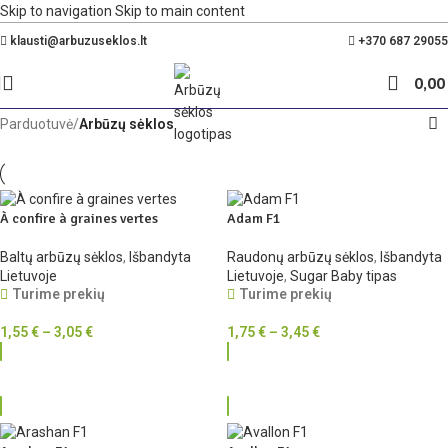
Skip to navigation
Skip to main content
Nemokamas pristatymas Lietuvoje nuo 35€
klausti@arbuzuseklos.lt
+370 687 29055
0,0
Parduotuvė
/
Arbūzų sėklos
À confire à graines vertes
Adam F1
Baltų arbūzų sėklos
,
Išbandyta
Raudonų arbūzų sėklos
,
Išbandyta
Lietuvoje
Lietuvoje
,
Sugar Baby tipas
Turime prekių
Turime prekių
1,55
€
–
3,05
€
1,75
€
–
3,45
€
RINKTIS
RINKTIS