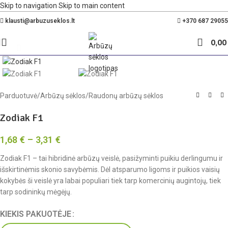
Skip to navigation
Skip to main content
Nemokamas pristatymas Lietuvoje nuo 35€
klausti@arbuzuseklos.lt
+370 687 29055
0,0
Spustelėkite, kad padidintumėte
Parduotuvė
/
Arbūzų sėklos
/
Raudonų arbūzų sėklos
Zodiak F1
1,68
€
–
3,31
€
Zodiak F1 – tai hibridinė arbūzų veislė, pasižyminti puikiu derlingumu ir
išskirtinėmis skonio savybėmis. Dėl atsparumo ligoms ir puikios vaisių
kokybės ši veislė yra labai populiari tiek tarp komercinių augintojų, tiek
tarp sodininkų mėgėjų.
KIEKIS PAKUOTĖJE