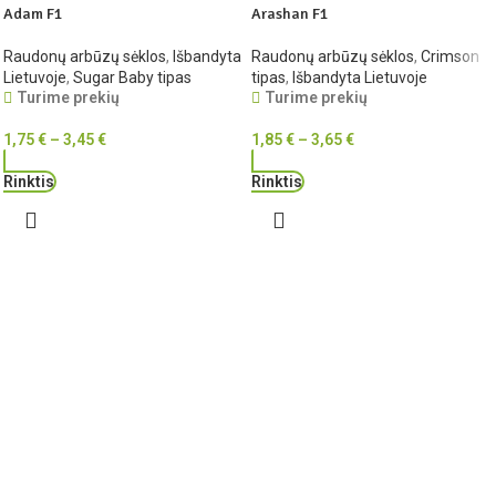
Adam F1
Arashan F1
Raudonų arbūzų sėklos
,
Išbandyta
Raudonų arbūzų sėklos
,
Crimson
Lietuvoje
,
Sugar Baby tipas
tipas
,
Išbandyta Lietuvoje
Turime prekių
Turime prekių
1,75
€
–
3,45
€
1,85
€
–
3,65
€
Rinktis
Rinktis