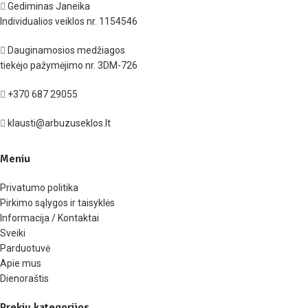
Gediminas Janeika
Individualios veiklos nr. 1154546
Dauginamosios medžiagos
tiekėjo pažymėjimo nr. 3DM-726
+370 687 29055
klausti@arbuzuseklos.lt
Meniu
Privatumo politika
Pirkimo sąlygos ir taisyklės
Informacija / Kontaktai
Sveiki
Parduotuvė
Apie mus
Dienoraštis
Prekių kategorijos