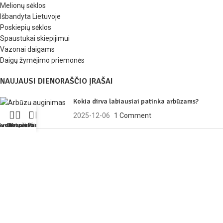
Melionų sėklos
Išbandyta Lietuvoje
Poskiepių sėklos
Spaustukai skiepijimui
Vazonai daigams
Daigų žymėjimo priemonės
NAUJAUSI DIENORAŠČIO ĮRAŠAI
Kokia dirva labiausiai patinka arbūzams?
2025-12-06
1 Comment
arduotuvė
Sveiki
Dienoraščio meniu
Krepšelis
Paskyra
2025 m. arbūzų sezono apžvalga
2025-11-30
1 Comment
Kaip auginti arbūzus?
2025-04-17
1 Comment
Arbūzų sėklos
2026