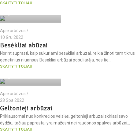
SKAITYTI TOLIAU
arbuzuseklos.lt komanda
Apie arbūzus
10 Gru 2022
Besėkliai abūzai
Norint suprasti, kaip sukuriami besėkliai arbūzai, reikia žinoti tam tikrus
genetinius niuansus Besėkliai arbūzai populiarėja, nes tie...
SKAITYTI TOLIAU
arbuzuseklos.lt komanda
Apie arbūzus
28 Spa 2022
Geltonieji arbūzai
Priklausomai nuo konkrečios veislės, geltonieji arbūzai skiriasi savo
dydžiu, tačiau paprastai yra mažesni nei raudonos spalvos arbūzai...
SKAITYTI TOLIAU