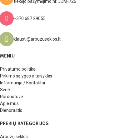
tiekėjo pažymėjimo nr. 3DM-726
+370 687 29055
klausti@arbuzuseklos.lt
MENIU
Privatumo politika
Pirkimo sąlygos ir taisyklės
Informacija / Kontaktai
Sveiki
Parduotuvė
Apie mus
Dienoraštis
PREKIŲ KATEGORIJOS
Arbūzų sėklos