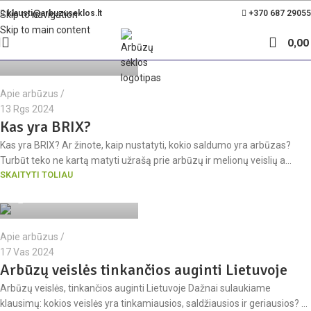
Nemokamas pristatymas Lietuvoje nuo 35€
klausti@arbuzuseklos.lt
+370 687 29055
Skip to navigation
Skip to main content
arbuzuseklos.lt komanda
0,0
Apie arbūzus
13 Rgs 2024
Kas yra BRIX?
Kas yra BRIX? Ar žinote, kaip nustatyti, kokio saldumo yra arbūzas?
Turbūt teko ne kartą matyti užrašą prie arbūzų ir melionų veislių a...
SKAITYTI TOLIAU
arbuzuseklos.lt komanda
Apie arbūzus
17 Vas 2024
Arbūzų veislės tinkančios auginti Lietuvoje
Arbūzų veislės, tinkančios auginti Lietuvoje Dažnai sulaukiame
klausimų: kokios veislės yra tinkamiausios, saldžiausios ir geriausios? ...