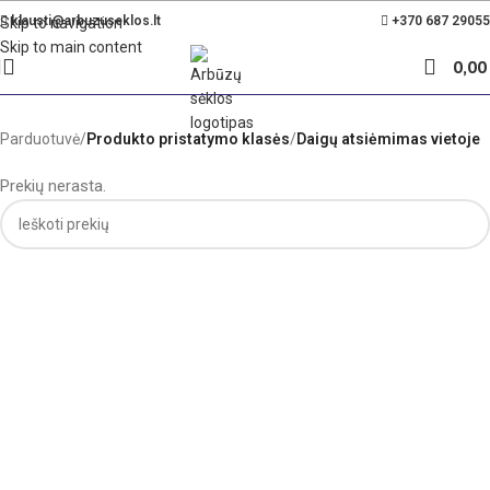
Nemokamas pristatymas Lietuvoje nuo 35€
klausti@arbuzuseklos.lt
+370 687 29055
Skip to navigation
Skip to main content
0,0
Parduotuvė
/
Produkto pristatymo klasės
/
Daigų atsiėmimas vietoje
Prekių nerasta.