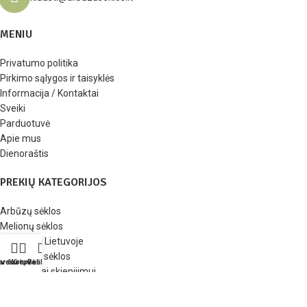
MENIU
Privatumo politika
Pirkimo sąlygos ir taisyklės
Informacija / Kontaktai
Sveiki
Parduotuvė
Apie mus
Dienoraštis
PREKIŲ KATEGORIJOS
Arbūzų sėklos
Melionų sėklos
Išbandyta Lietuvoje
Poskiepių sėklos
arduotuvė
veiki
Krepšelis
Paskyra
Spaustukai skiepijimui
Vazonai daigams
Daigų žymėjimo priemonės