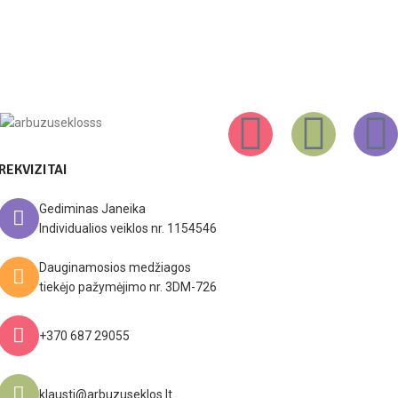
REKVIZITAI
Gediminas Janeika
Individualios veiklos nr. 1154546
Dauginamosios medžiagos
tiekėjo pažymėjimo nr. 3DM-726
+370 687 29055
klausti@arbuzuseklos.lt