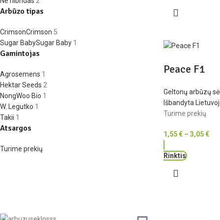
Ne hibridas
2
Arbūzo tipas
Crimson
Crimson
5
Sugar Baby
Sugar Baby
1
Gamintojas
Peace F1
Agrosemens
1
Hektar Seeds
2
Geltonų arbūzų sė
NongWoo Bio
1
Išbandyta Lietuvo
W. Legutko
1
Turime prekių
Takii
1
Atsargos
1,55
€
–
3,05
€
Turime prekių
Rinktis