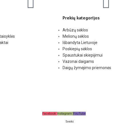
Prekių kategorijos
Arbūzų sėklos
taisyklės
Melionų sėklos
aktai
Išbandyta Lietuvoje
Poskiepių sėklos
Spaustukai skiepijimui
Vazonai daigams
Daigų žymėjimo priemonės
Facebook
Instagram
YouTube
Sveiki