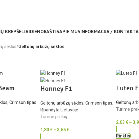
Nemokamas pristatymas Lietuvoje nuo 35€
IŲ KREPŠELIAI
DIENORAŠTIS
APIE MUS
INFORMACIJA / KONTAKTA
ų sėklos
/
Geltonų arbūzų sėklos
nBeam
Luteo 
Honney F1
klos
,
Crimson tipas
Geltonų arb
Geltonų arbūzų sėklos
,
Crimson tipas
,
Turime prek
Išbandyta Lietuvoje
Turime prekių
2,03
€
–
3,
1,80
€
–
3,55
€
Rinktis