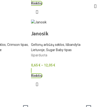
Rinktis
Janosik
klos
,
Crimson tipas
,
Geltonų arbūzų sėklos
,
Išbandyta
je
Lietuvoje
,
Sugar Baby tipas
Išparduota
0,65
€
–
12,05
€
Rinktis