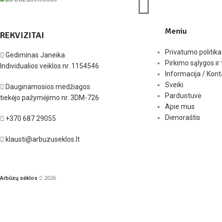
Meniu
REKVIZITAI
Privatumo politika
Gediminas Janeika
Pirkimo sąlygos ir 
Individualios veiklos nr. 1154546
Informacija / Kont
Sveiki
Dauginamosios medžiagos
Parduotuvė
tiekėjo pažymėjimo nr. 3DM-726
Apie mus
Dienoraštis
+370 687 29055
klausti@arbuzuseklos.lt
Arbūzų sėklos
2026