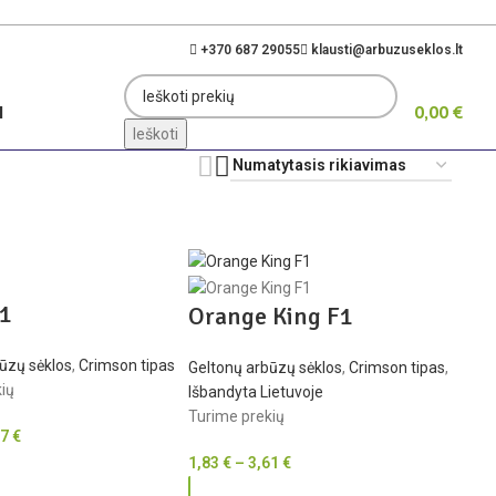
+370 687 29055
klausti@arbuzuseklos.lt
I
0,00
€
Ieškoti
F1
Orange King F1
ūzų sėklos
,
Crimson tipas
Geltonų arbūzų sėklos
,
Crimson tipas
,
ių
Išbandyta Lietuvoje
Turime prekių
97
€
1,83
€
–
3,61
€