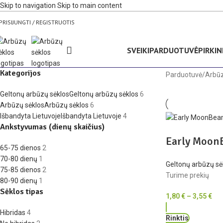
Skip to navigation
Skip to main content
PRISIJUNGTI / REGISTRUOTIS
SVEIKI
PARDUOTUVĖ
PIRKIN
Kategorijos
Parduotuvė
/
Arbūz
Geltonų arbūzų sėklos
Geltonų arbūzų sėklos
6
Arbūzų sėklos
Arbūzų sėklos
6
Išbandyta Lietuvoje
Išbandyta Lietuvoje
4
Ankstyvumas (dienų skaičius)
Early Moo
65-75 dienos
2
70-80 dienų
1
Geltonų arbūzų sė
75-85 dienos
2
Turime prekių
80-90 dienų
1
Sėklos tipas
1,80
€
–
3,55
€
Hibridas
4
Rinktis