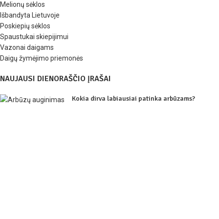
Melionų sėklos
Išbandyta Lietuvoje
Poskiepių sėklos
Spaustukai skiepijimui
Vazonai daigams
Daigų žymėjimo priemonės
NAUJAUSI DIENORAŠČIO ĮRAŠAI
Kokia dirva labiausiai patinka arbūzams?
2025-12-06
1 Comment
2025 m. arbūzų sezono apžvalga
2025-11-30
1 Comment
Kaip auginti arbūzus?
2025-04-17
1 Comment
Arbūzų sėklos
2026