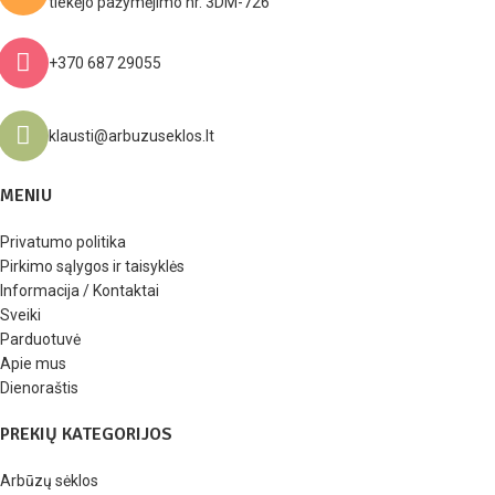
tiekėjo pažymėjimo nr. 3DM-726
+370 687 29055
klausti@arbuzuseklos.lt
MENIU
Privatumo politika
Pirkimo sąlygos ir taisyklės
Informacija / Kontaktai
Sveiki
Parduotuvė
Apie mus
Dienoraštis
PREKIŲ KATEGORIJOS
Arbūzų sėklos