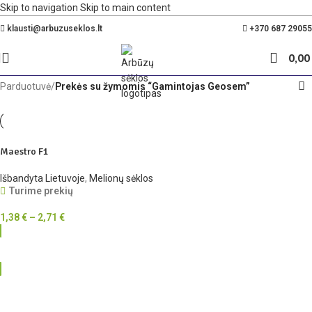
Skip to navigation
Skip to main content
Nemokamas pristatymas Lietuvoje nuo 35€
klausti@arbuzuseklos.lt
+370 687 29055
0,0
Parduotuvė
/
Prekės su žymomis “Gamintojas Geosem”
Maestro F1
Išbandyta Lietuvoje
,
Melionų sėklos
Turime prekių
1,38
€
–
2,71
€
RINKTIS