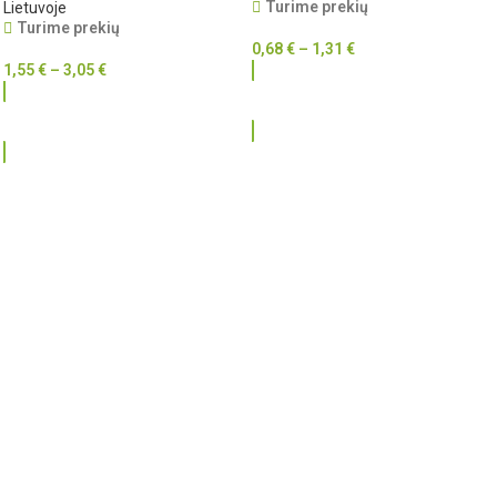
Turime prekių
Lietuvoje
Turime prekių
0,68
€
–
1,31
€
1,55
€
–
3,05
€
RINKTIS
RINKTIS