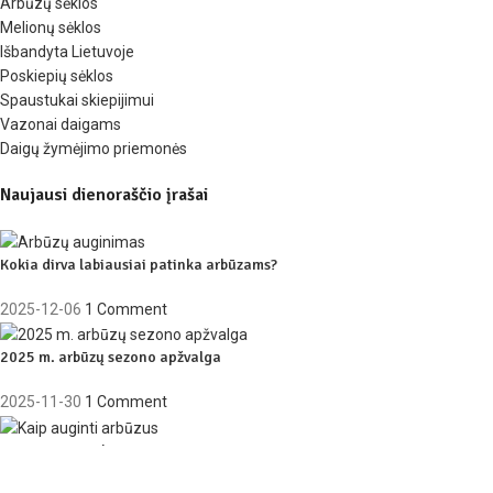
Arbūzų sėklos
Melionų sėklos
Išbandyta Lietuvoje
Poskiepių sėklos
Spaustukai skiepijimui
Vazonai daigams
Daigų žymėjimo priemonės
Naujausi dienoraščio įrašai
Kokia dirva labiausiai patinka arbūzams?
2025-12-06
1 Comment
2025 m. arbūzų sezono apžvalga
2025-11-30
1 Comment
Kaip auginti arbūzus?