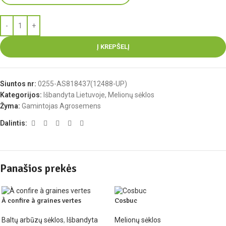
Į KREPŠELĮ
Siuntos nr:
0255-AS818437(12488-UP)
Kategorijos:
Išbandyta Lietuvoje
,
Melionų sėklos
Žyma:
Gamintojas Agrosemens
Dalintis:
Panašios prekės
À confire à graines vertes
Cosbuc
Baltų arbūzų sėklos
,
Išbandyta
Melionų sėklos