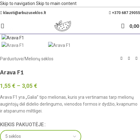
Skip to navigation
Skip to main content
Nemokamas pristatymas Lietuvoje nuo 35€
klausti@arbuzuseklos.lt
+370 687 29055
0,0
Spustelėkite, kad padidintumėte
Parduotuvė
/
Melionų sėklos
Arava F1
1,55
€
–
3,05
€
Arava F1 yra „Galia” tipo melionas, kuris yra vertinamas tarp melionų
augintojų dėl didelio derlingumo, vienodos formos ir dydžio, kvapnumo
ir atsparumo miltligei.
KIEKIS PAKUOTĖJE