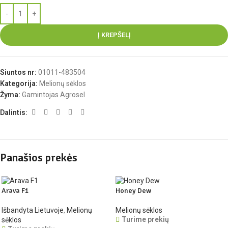
Į KREPŠELĮ
Siuntos nr:
01011-483504
Kategorija:
Melionų sėklos
Žyma:
Gamintojas Agrosel
Dalintis:
Panašios prekės
Arava F1
Honey Dew
Išbandyta Lietuvoje
,
Melionų
Melionų sėklos
Turime prekių
sėklos