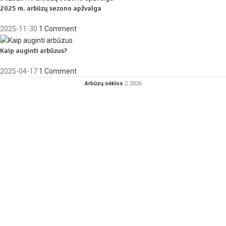
2025 m. arbūzų sezono apžvalga
2025-11-30
1 Comment
Kaip auginti arbūzus?
2025-04-17
1 Comment
Arbūzų sėklos
2026
Facebook
Instagram
YouTube
Sveiki
Parduotuvė
Krepšelis
Paskyra
Siekdami pagerinti Jūsų naršymo kokybę, statistiniais ir rinkodaros tikslais šioje
svetainėje naudojame slapukus. Paspaudę mygtuką „Sutinku“ arba naršydami toliau
patvirtinate savo sutikimą su slapukų įrašymu. Sutikimą bet kada galėsite atšaukti,