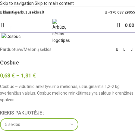
Skip to navigation
Skip to main content
Nemokamas pristatymas Lietuvoje nuo 35€
klausti@arbuzuseklos.lt
+370 687 29055
0,0
Spustelėkite, kad padidintumėte
Parduotuvė
/
Melionų sėklos
Cosbuc
0,68
€
–
1,31
€
Cosbuc – vidutinio ankstyvumo melionas, užauginantis 1,2-2 kg
sveriančius vaisius. Cosbuc meliono minkštimas yra saldus ir oranžinės
spalvos.
KIEKIS PAKUOTĖJE