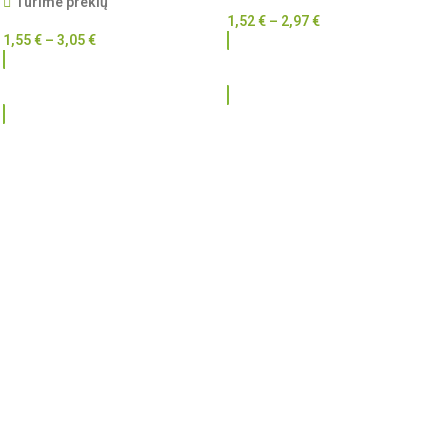
Turime prekių
1,52
€
–
2,97
€
1,55
€
–
3,05
€
RINKTIS
RINKTIS