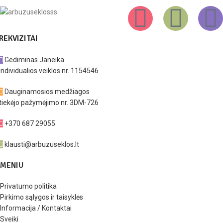
REKVIZITAI
Gediminas Janeika
Individualios veiklos nr. 1154546
Dauginamosios medžiagos
tiekėjo pažymėjimo nr. 3DM-726
+370 687 29055
klausti@arbuzuseklos.lt
MENIU
Privatumo politika
Pirkimo sąlygos ir taisyklės
Informacija / Kontaktai
Sveiki