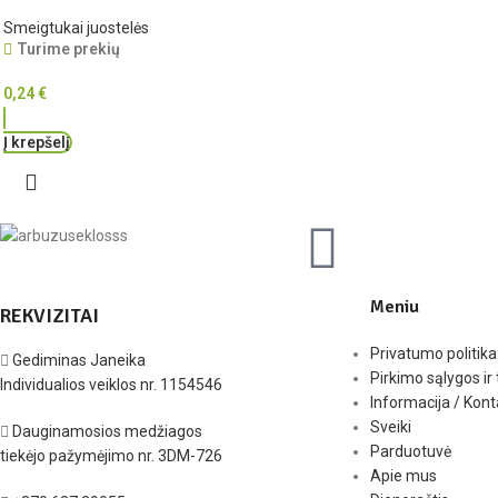
Smeigtukai juostelės
Turime prekių
0,24
€
Į krepšelį
Meniu
REKVIZITAI
Privatumo politika
Gediminas Janeika
Pirkimo sąlygos ir 
Individualios veiklos nr. 1154546
Informacija / Kont
Sveiki
Dauginamosios medžiagos
Parduotuvė
tiekėjo pažymėjimo nr. 3DM-726
Apie mus