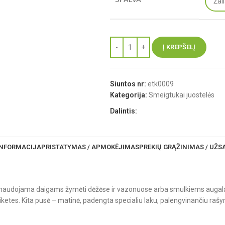
Į KREPŠELĮ
Siuntos nr:
etk0009
Kategorija:
Smeigtukai juostelės
Dalintis:
INFORMACIJA
PRISTATYMAS / APMOKĖJIMAS
PREKIŲ GRĄŽINIMAS / UŽ
i naudojama daigams žymėti dėžėse ir vazonuose arba smulkiems augalams 
etiketes. Kita pusė – matinė, padengta specialiu laku, palengvinančiu ra