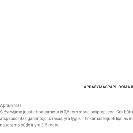
APRAŠYMAS
PAPILDOMA 
Aprašymas
Ši žymėjimo juostelė pagaminta iš 0,5 mm storio polipropileno. Gali būt
atspausdintas gamintojo užrašas, yra lygus ir tinkamas klijuoti lipnias 
naudojimo būdo ir yra 3-5 metai.