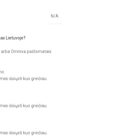
N/A
mas Lietuvoje?
D arba Omniva paštomatais.
mo.
s išsiųsti kuo greičiau.
s išsiųsti kuo greičiau.
s išsiųsti kuo greičiau.