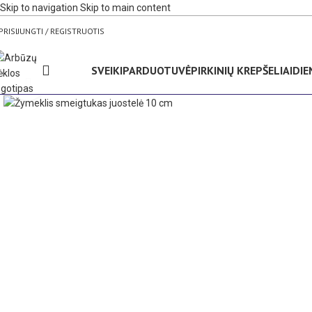
Skip to navigation
Skip to main content
PRISIJUNGTI / REGISTRUOTIS
SVEIKI
PARDUOTUVĖ
PIRKINIŲ KREPŠELIAI
DIE
Spustelėkite, kad padidintumėte