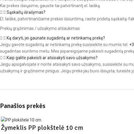
Kai prekes išsiųsime, gausite tai patvirtinantį el. laišką.
Sąskaitų išrašymas?
El. laiške, patvirtinančiame prekės išsiuntimą, rasite pridėtą sąskaitą-fa
Prekių grąžinimas / užsakymo atšaukimas
Ką daryti, jei gaunate sugadintą ar netinkamą prekę?
Jeigu gavote sugadintą ar netinkamą prekę susisiekite su mumis tel.
+
sugadintas siuntimo metu. Mes įsipareigojame pakeisti sugadintą prekę į ki
Kaip galite pakeisti ar atsisakyti savo užsakymo?
Jeigu apsigalvojate ir norite atsisakyti savo užsakymo, susisiekite su m
užsakymą ir grąžinsime pinigus. Jeigu prekė jau buvo išsiųsta, turėsite
Panašios prekės
Žymeklis PP plokštelė 10 cm