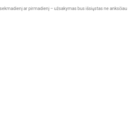
į, sekmadienį ar pirmadienį – užsakymas bus išsiųstas ne anksčiau