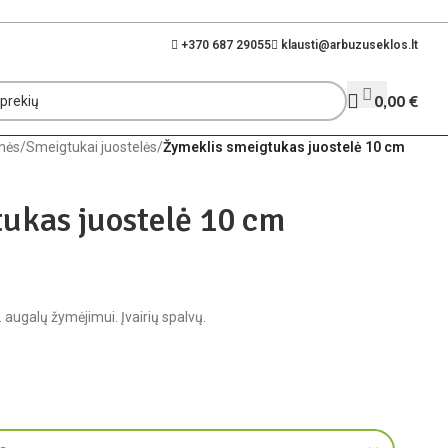
+370 687 29055
klausti@arbuzuseklos.lt
0,00
€
nės
/
Smeigtukai juostelės
/
Žymeklis smeigtukas juostelė 10 cm
ukas juostelė 10 cm
. augalų žymėjimui. Įvairių spalvų.