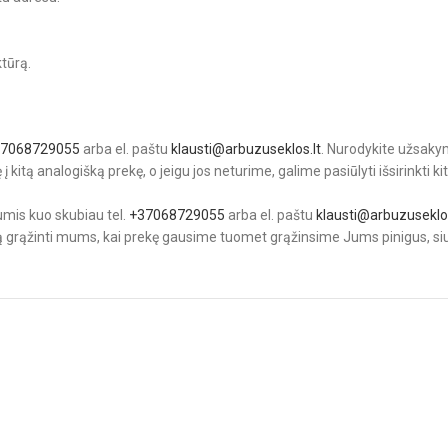
ktūrą.
37068729055
arba el. paštu
klausti@arbuzuseklos.lt
. Nurodykite užsakym
tą analogišką prekę, o jeigu jos neturime, galime pasiūlyti išsirinkti kit
umis kuo skubiau tel.
+37068729055
arba el. paštu
klausti@arbuzuseklos
 ją grąžinti mums, kai prekę gausime tuomet grąžinsime Jums pinigus, si