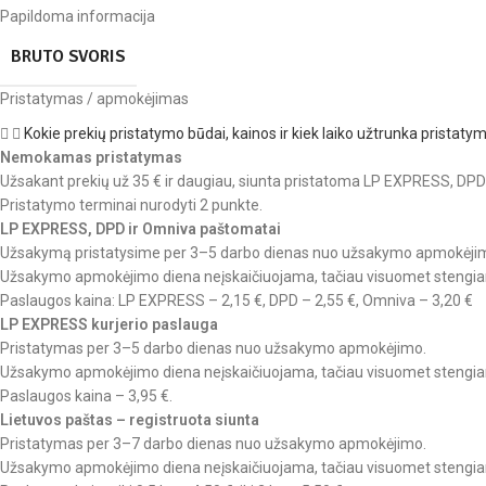
Papildoma informacija
BRUTO SVORIS
Pristatymas / apmokėjimas
Kokie prekių pristatymo būdai, kainos ir kiek laiko užtrunka pristaty
Nemokamas pristatymas
Užsakant prekių už 35 € ir daugiau, siunta pristatoma LP EXPRESS, DP
Pristatymo terminai nurodyti 2 punkte.
LP EXPRESS, DPD ir Omniva paštomatai
Užsakymą pristatysime per 3–5 darbo dienas nuo užsakymo apmokėji
Užsakymo apmokėjimo diena neįskaičiuojama, tačiau visuomet stengiamė
Paslaugos kaina: LP EXPRESS – 2,15 €, DPD – 2,55 €, Omniva – 3,20 €
LP EXPRESS kurjerio paslauga
Pristatymas per 3–5 darbo dienas nuo užsakymo apmokėjimo.
Užsakymo apmokėjimo diena neįskaičiuojama, tačiau visuomet stengiamė
Paslaugos kaina – 3,95 €.
Lietuvos paštas – registruota siunta
Pristatymas per 3–7 darbo dienas nuo užsakymo apmokėjimo.
Užsakymo apmokėjimo diena neįskaičiuojama, tačiau visuomet stengiamė