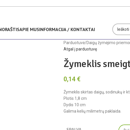
Nemokamas pristatymas Lietuvoje nuo 35€
NORAŠTIS
APIE MUS
INFORMACIJA / KONTAKTAI
Parduotuvė
/
Daigų žymėjimo priemo
Atgal į parduotuvę
Žymeklis smeigt
0,14
€
Žymeklis skirtas daigų, sodinukų ir kt
Plotis 1,8 cm
Dydis 10 cm
Galima kelių milimetrų paklaida.
SPALVA