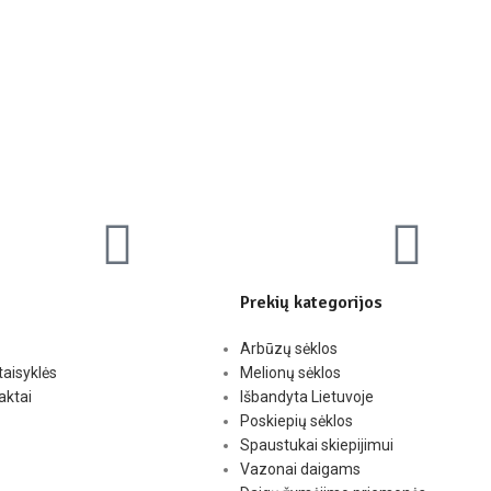
Prekių kategorijos
Arbūzų sėklos
taisyklės
Melionų sėklos
aktai
Išbandyta Lietuvoje
Poskiepių sėklos
Spaustukai skiepijimui
Vazonai daigams