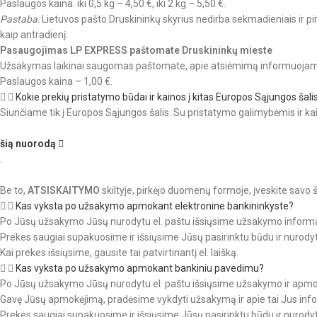
Paslaugos kaina: iki 0,5 kg – 4,50 €, iki 2 kg – 5,50 €.
Pastaba:
Lietuvos pašto Druskininkų skyrius nedirba sekmadieniais ir p
kaip antradienį.
Pasaugojimas LP EXPRESS paštomate Druskininkų mieste
Užsakymas laikinai saugomas paštomate, apie atsiėmimą informuojam
Paslaugos kaina – 1,00 €.
Kokie prekių pristatymo būdai ir kainos į kitas Europos Sąjungos šali
Siunčiame tik į Europos Sąjungos šalis. Su pristatymo galimybėmis ir ka
šią nuorodą
.
Be to,
ATSISKAITYMO
skiltyje, pirkėjo duomenų formoje, įveskite savo 
Kas vyksta po užsakymo apmokant elektronine bankininkyste?
Po Jūsų užsakymo Jūsų nurodytu el. paštu išsiųsime užsakymo informac
Prekes saugiai supakuosime ir išsiųsime Jūsų pasirinktu būdu ir nurody
Kai prekes išsiųsime, gausite tai patvirtinantį el. laišką.
Kas vyksta po užsakymo apmokant bankiniu pavedimu?
Po Jūsų užsakymo Jūsų nurodytu el. paštu išsiųsime užsakymo ir apmo
Gavę Jūsų apmokėjimą, pradėsime vykdyti užsakymą ir apie tai Jus info
Prekes saugiai supakuosime ir išsiųsime Jūsų pasirinktu būdu ir nurody