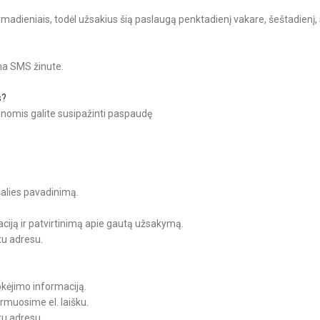
irmadieniais, todėl užsakius šią paslaugą penktadienį vakare, šeštadien
a SMS žinute.
s?
inomis galite susipažinti paspaudę
šalies pavadinimą.
iją ir patvirtinimą apie gautą užsakymą.
tu adresu.
kėjimo informaciją.
rmuosime el. laišku.
tu adresu.