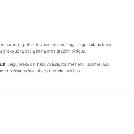
o numerį ir pateikite vaizdinę medžiagą, jeigu daiktas buvo
ą prekę už tą pačią kainą arba grąžinti pinigus.
.lt
. Jeigu prekė dar nebuvo išsiųsta, mes anuliuosime Jūsų
untimo išlaidas šiuo atveju apmoka pirkėjas.