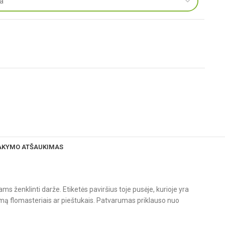
SAKYMO ATŠAUKIMAS
ženklinti darže. Etiketės paviršius toje pusėje, kurioje yra
šymą flomasteriais ar pieštukais. Patvarumas priklauso nuo